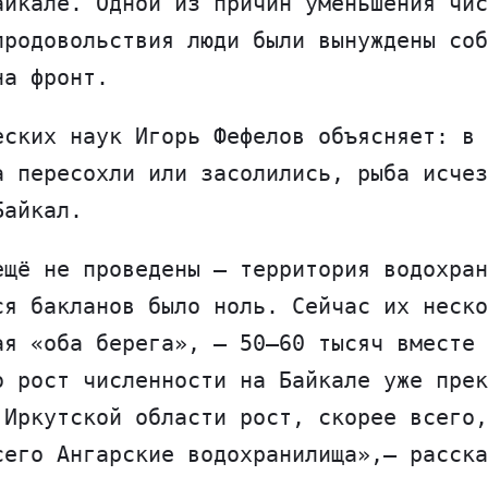
айкале. Одной из причин уменьшения чис
продовольствия люди были вынуждены соб
на фронт.
еских наук Игорь Фефелов объясняет: в 
а пересохли или засолились, рыба исчез
Байкал.
ещё не проведены — территория водохран
ся бакланов было ноль. Сейчас их неско
ая «оба берега», — 50–60 тысяч вместе 
о рост численности на Байкале уже прек
 Иркутской области рост, скорее всего,
сего Ангарские водохранилища»,– расска