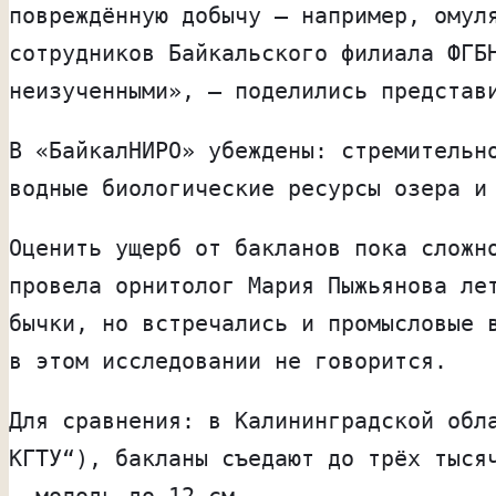
повреждённую добычу — например, омул
сотрудников Байкальского филиала ФГБ
неизученными», — поделились представ
В «БайкалНИРО» убеждены: стремительн
водные биологические ресурсы озера и
Оценить ущерб от бакланов пока сложн
провела орнитолог Мария Пыжьянова ле
бычки, но встречались и промысловые 
в этом исследовании не говорится.
Для сравнения: в Калининградской обл
КГТУ“), бакланы съедают до трёх тыся
— молодь до 12 см.