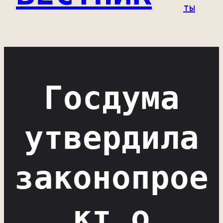
ты
Госдума
утвердила
законопрое
кт о