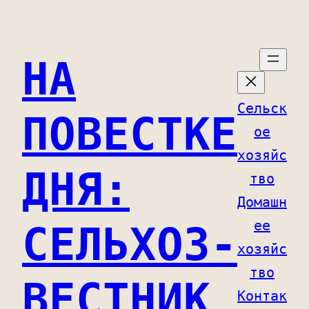
Перейти
к
НА
содержимому
Сельск
ПОВЕСТКЕ
ое
хозяйс
ДНЯ:
тво
Домашн
ее
СЕЛЬХОЗ-
хозяйс
тво
ВЕСТНИК
Контак