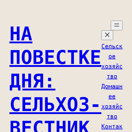
Перейти
к
НА
содержимому
Сельск
ПОВЕСТКЕ
ое
хозяйс
ДНЯ:
тво
Домашн
ее
СЕЛЬХОЗ-
хозяйс
тво
ВЕСТНИК
Контак