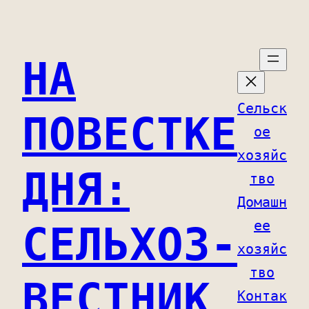
Перейти
к
НА
содержимому
Сельск
ПОВЕСТКЕ
ое
хозяйс
ДНЯ:
тво
Домашн
ее
СЕЛЬХОЗ-
хозяйс
тво
ВЕСТНИК
Контак