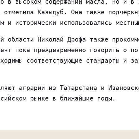
ко в высоком содержании масла, но и в 
— отметила Казыдуб. Она также подчеркн
ом и исторически использовались местны
ой области Николай Дрофа также прокомм
мент пока преждевременно говорить о по
бходимы соответствующие стандарты и за
вляют аграрии из Татарстана и Ивановск
ссийском рынке в ближайшие годы.
едставления нашего сайта. Если Вы прод