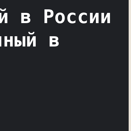
й в России
нный в