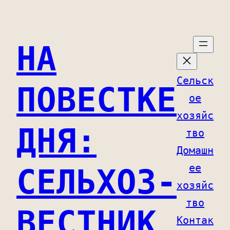
Перейти
к
НА
содержимому
Сельск
ПОВЕСТКЕ
ое
хозяйс
ДНЯ:
тво
Домашн
ее
СЕЛЬХОЗ-
хозяйс
тво
ВЕСТНИК
Контак