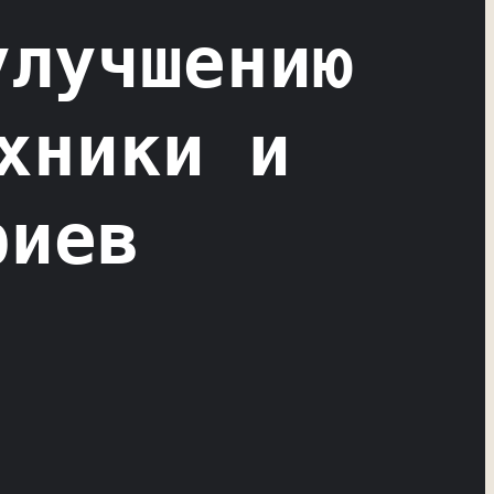
улучшению
хники и
риев