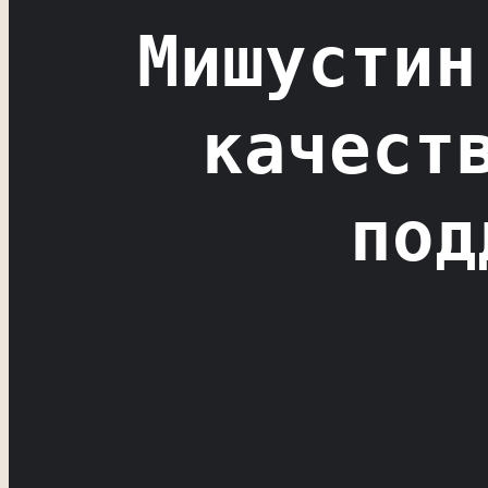
Мишустин
качест
под